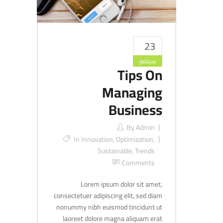
23
سبتمبر
Tips On
Managing
Business
By
Admin
In
Innovation
,
Optimization
,
Sustainable
,
Trends
Comments
Lorem ipsum dolor sit amet,
consectetuer adipiscing elit, sed diam
nonummy nibh euismod tincidunt ut
laoreet dolore magna aliquam erat