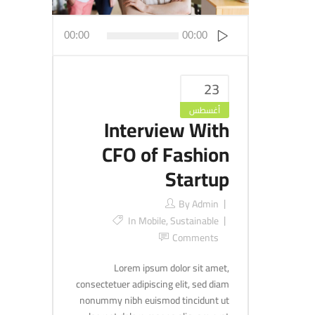
مشغل
الصوت
00:00
00:00
23
أغسطس
Interview With
CFO of Fashion
Startup
By
Admin
In
Mobile
,
Sustainable
Comments
Lorem ipsum dolor sit amet,
consectetuer adipiscing elit, sed diam
nonummy nibh euismod tincidunt ut