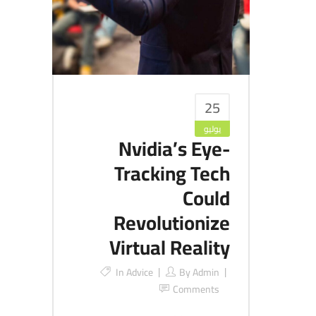
25
يوليو
Nvidia’s Eye-
Tracking Tech
Could
Revolutionize
Virtual Reality
In
Advice
By
Admin
Comments