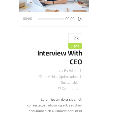
مشغل
الصوت
00:00
00:00
23
أكتوبر
Interview With
CEO
By
Admin
In
Mobile
,
Optimization
,
Sustainable
Comments
Lorem ipsum dolor sit amet,
consectetuer adipiscing elit, sed diam
nonummy nibh euismod tincidunt ut