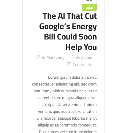
يوليو
The AI That Cut
Google’s Energy
Bill Could Soon
Help You
In
Marketing
By
Admin
Comments
Lorem ipsum dolor sit amet,
consectetuer adipiscing elit, sed diam
nonummy nibh euismod tincidunt ut
laoreet dolore magna aliquam erat
volutpat. Ut wisi enim ad minim
veniam, quis nostrud exerci tation
ullamcorper suscipit lobortis nisl ut
aliquip ex ea commodo consequat.
Duis autem vel eum iriure dolor in