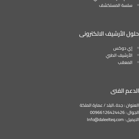
سلسة المستكشف
حلول الأرشيف الالكترونى
إي دوكس
الأرشيف الطبي
المعقب
الدعم الفنى
العنوان : جدة ،البلد / عمارة الملكة
الجوال : 00966126424426
الايميل : Info@daleelteq.com